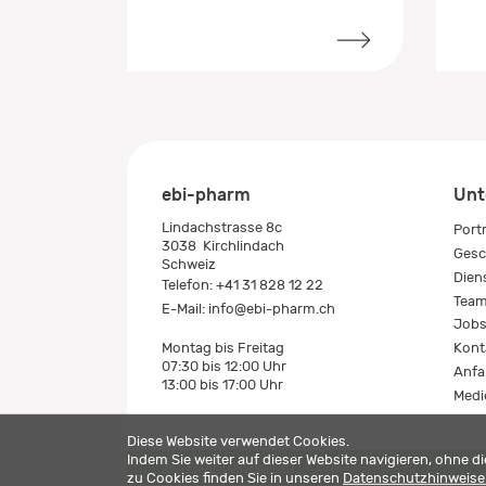
ebi-pharm
Unt
Lindachstrasse 8c
Port
3038
Kirchlindach
Gesc
Schweiz
Dien
Telefon:
+41 31 828 12 22
Tea
E-Mail:
info@ebi-pharm.ch
Job
Kont
Montag bis Freitag
07:30 bis 12:00 Uhr
Anfa
13:00 bis 17:00 Uhr
Medi
Diese Website verwendet Cookies.
Indem Sie weiter auf dieser Website navigieren, ohne 
Impressum
Datenschutz
© 2026 ebi-pharm ag
zu Cookies finden Sie in unseren
Datenschutzhinweis