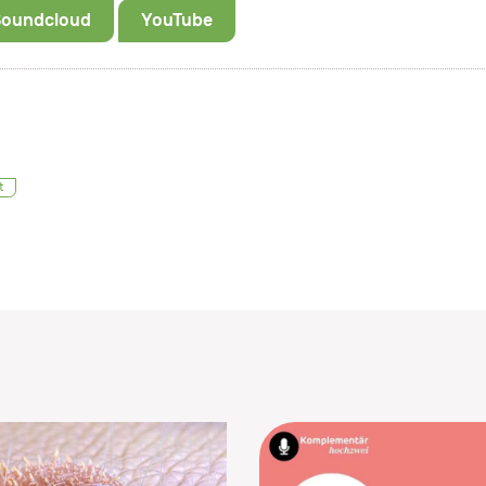
Soundcloud
YouTube
t