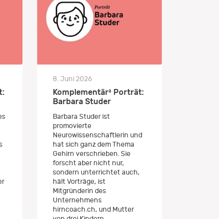
8. Juni 2026
t:
Komplementär² Porträt:
Barbara Studer
es
Barbara Studer ist
promovierte
Neurowissenschaftlerin und
s
hat sich ganz dem Thema
Gehirn verschrieben. Sie
forscht aber nicht nur,
sondern unterrichtet auch,
er
hält Vorträge, ist
Mitgründerin des
Unternehmens
hirncoach.ch, und Mutter
von drei Kindern.