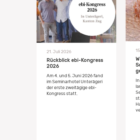
15
21. Juli 2026
W
Rückblick ebi-Kongress
S
2026
g
Am 4. und 5. Juni 2026 fand
In
im Seminarhotel Unterägeri
la
der erste zweitägige ebi-
Se
Kongress statt.
st
H
ve