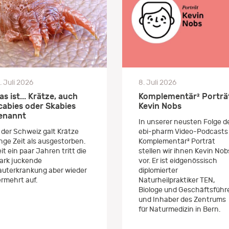
. Juli 2026
8. Juli 2026
as ist... Krätze, auch
Komplementär² Porträ
cabies oder Skabies
Kevin Nobs
enannt
In unserer neusten Folge d
 der Schweiz galt Krätze
ebi-pharm Video-Podcasts
nge Zeit als ausgestorben.
Komplementär² Porträt
it ein paar Jahren tritt die
stellen wir ihnen Kevin Nob
ark juckende
vor. Er ist eidgenössisch
auterkrankung aber wieder
diplomierter
rmehrt auf.
Naturheilpraktiker TEN,
Biologe und Geschäftsführ
und Inhaber des Zentrums
für Naturmedizin in Bern.