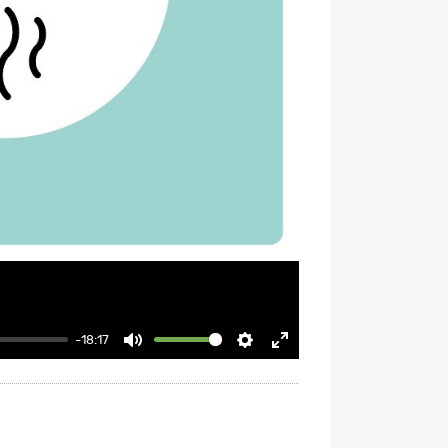
-18:17
Mute
Settings
Enter
fullscreen