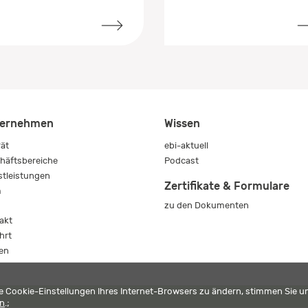
ernehmen
Wissen
rät
ebi-aktuell
häftsbereiche
Podcast
stleistungen
Zertifikate & Formulare
m
zu den Dokumenten
s
akt
hrt
en
die Cookie-Einstellungen Ihres Internet-Browsers zu ändern, stimmen Sie 
en
.;