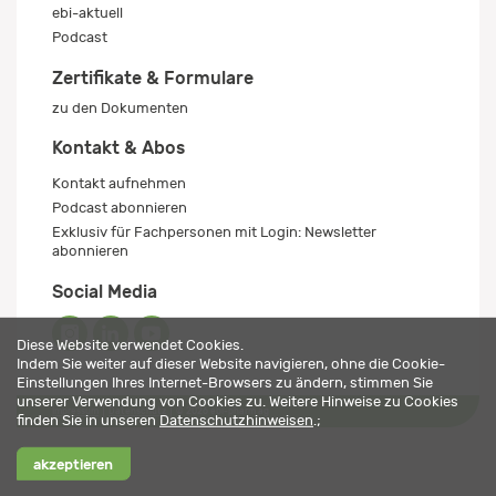
ebi-aktuell
Podcast
Zertifikate & Formulare
zu den Dokumenten
Kontakt & Abos
Kontakt aufnehmen
Podcast abonnieren
Exklusiv für Fachpersonen mit Login: Newsletter
abonnieren
Social Media
Diese Website verwendet Cookies.
Indem Sie weiter auf dieser Website navigieren, ohne die Cookie-
Einstellungen Ihres Internet-Browsers zu ändern, stimmen Sie
unserer Verwendung von Cookies zu. Weitere Hinweise zu Cookies
Impressum
Datenschutz
© 2026 ebi-pharm ag
finden Sie in unseren
Datenschutzhinweisen
.;
akzeptieren