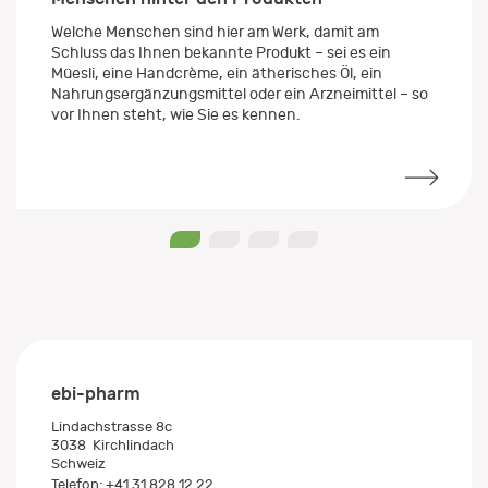
Welche Menschen sind hier am Werk, damit am
Schluss das Ihnen bekannte Produkt – sei es ein
Müesli, eine Handcrème, ein ätherisches Öl, ein
Nahrungsergänzungsmittel oder ein Arzneimittel – so
vor Ihnen steht, wie Sie es kennen.
0
1
2
3
ebi-pharm
Lindachstrasse 8c
3038
Kirchlindach
Schweiz
Telefon:
+41 31 828 12 22