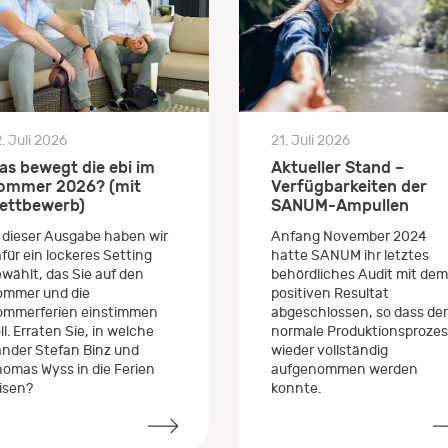
. Juli 2026
21. Juli 2026
as bewegt die ebi im
Aktueller Stand –
ommer 2026? (mit
Verfügbarkeiten der
ettbewerb)
SANUM-Ampullen
 dieser Ausgabe haben wir
Anfang November 2024
für ein lockeres Setting
hatte SANUM ihr letztes
wählt, das Sie auf den
behördliches Audit mit dem
ommer und die
positiven Resultat
ommerferien einstimmen
abgeschlossen, so dass der
ll. Erraten Sie, in welche
normale Produktionsprozes
nder Stefan Binz und
wieder vollständig
omas Wyss in die Ferien
aufgenommen werden
isen?
konnte.