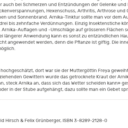
r auch bei Schmerzen und Entzündungen der Gelenke und M
ckenverspannungen, Hexenschuss, Arthritis, Arthrose und 
chen und Sonnenbrand. Arnika-Tinktur sollte man vor dem A
rei bis zehnfache Verdünnungen. Einzig Insektenstiche kön
. Arnika-Auflagen und -Umschläge auf grösseren Flächen s
Bei längerer Anwendung kann es sonst zu entzündlichen H
nicht angewendet werden, denn die Pflanze ist giftig. Die in
öglich.
chgeschätzt, dort war sie der Muttergöttin Freya geweiht. 
ziehenden Gewittern wurde das getrocknete Kraut der Arni
n, steck Arnika an, dass sich das Wetter scheiden kann» g
der in der Stube aufgehängt, dazu sollte man ein Gebet sp
rid Hirsch & Felix Grünberger, ISBN 3-8289-2128-0