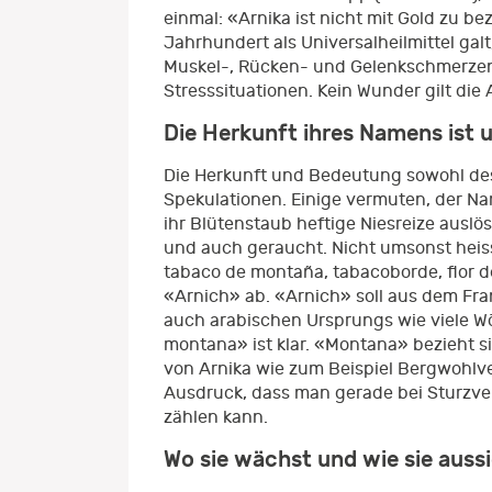
einmal: «Arnika ist nicht mit Gold zu be
Jahrhundert als Universalheilmittel ga
Muskel-, Rücken- und Gelenkschmerzen
Stresssituationen. Kein Wunder gilt die
Die Herkunft ihres Namens ist 
Die Herkunft und Bedeutung sowohl des
Spekulationen. Einige vermuten, der Na
ihr Blütenstaub heftige Niesreize ausl
und auch geraucht. Nicht umsonst heiss
tabaco de montaña, tabacoborde, flor d
«Arnich» ab. «Arnich» soll aus dem Fr
auch arabischen Ursprungs wie viele Wö
montana» ist klar. «Montana» bezieht s
von Arnika wie zum Beispiel Bergwohlve
Ausdruck, dass man gerade bei Sturzve
zählen kann.
Wo sie wächst und wie sie auss