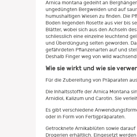
Arnica montana gedeiht an Berghängen M
ungedüngten Bergweiden und auf sauren,
humushaltigen Wiesen zu finden. Die Pfl
Boden liegenden Rosette aus vier bis se
Blätter, wobei sich aus den Achseln de
schliesslich eine einzelne leuchtend 
und Überdüngung selten geworden. Das
gefährdeten Pflanzenarten auf und stel
Deshalb Finger weg von wild wachsend
Wie sie wirkt und wie sie verwe
Für die Zubereitung von Präparaten aus
Die Inhaltsstoffe der Arnica Montana sin
Arnidiol, Kalizum und Carotin. Sie ver
Es gibt verschiedene Anwendungsformen 
oder in Form von Fertigpräparaten.
Getrocknete Arnikablüten sowie darauf 
Drogerien erhältlich. Eingesetzt werd