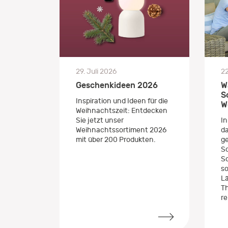
22
29. Juli 2026
W
Geschenkideen 2026
S
Inspiration und Ideen für die
W
Weihnachtszeit: Entdecken
In
Sie jetzt unser
da
Weihnachtssortiment 2026
ge
mit über 200 Produkten.
S
S
so
Lä
Th
re