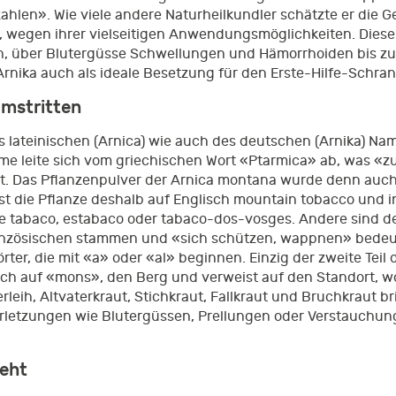
zahlen». Wie viele andere Naturheilkundler schätzte er die Ge
lt, wegen ihrer vielseitigen Anwendungsmöglichkeiten. Die
, über Blutergüsse Schwellungen und Hämorrhoiden bis zur
 Arnika auch als ideale Besetzung für den Erste-Hilfe-Schran
umstritten
 lateinischen (Arnica) wie auch des deutschen (Arnika) Na
me leite sich vom griechischen Wort «Ptarmica» ab, was «z
öst. Das Pflanzenpulver der Arnica montana wurde denn auc
t die Pflanze deshalb auf Englisch mountain tobacco und i
e tabaco, estabaco oder tabaco-dos-vosges. Andere sind der
anzösischen stammen und «sich schützen, wappnen» bedeut
rter, die mit «a» oder «al» beginnen. Einzig der zweite Tei
ich auf «mons», den Berg und verweist auf den Standort, w
rleih, Altvaterkraut, Stichkraut, Fallkraut und Bruchkraut 
rletzungen wie Blutergüssen, Prellungen oder Verstauchung
ieht