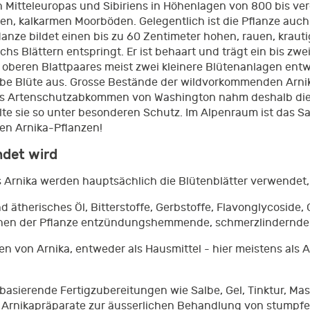
itteleuropas und Sibiriens in Höhenlagen von 800 bis vere
 kalkarmen Moorböden. Gelegentlich ist die Pflanze auch i
anze bildet einen bis zu 60 Zentimeter hohen, rauen, krauti
chs Blättern entspringt. Er ist behaart und trägt ein bis z
s oberen Blattpaares meist zwei kleinere Blütenanlagen entw
gelbe Blüte aus. Grosse Bestände der wildvorkommenden Arn
 Artenschutzabkommen von Washington nahm deshalb die Pf
lte sie so unter besonderen Schutz. Im Alpenraum ist das 
en Arnika-Pflanzen!
ndet wird
 Arnika werden hauptsächlich die Blütenblätter verwendet, 
d ätherisches Öl, Bitterstoffe, Gerbstoffe, Flavonglycoside,
leihen der Pflanze entzündungshemmende, schmerzlindernde 
von Arnika, entweder als Hausmittel - hier meistens als Ar
basierende Fertigzubereitungen wie Salbe, Gel, Tinktur, Ma
en Arnikapräparate zur äusserlichen Behandlung von stumpf