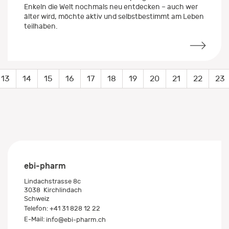
unternehmen, Freundschaften pflegen, mit den
Enkeln die Welt nochmals neu entdecken – auch wer
älter wird, möchte aktiv und selbstbestimmt am Leben
teilhaben.
13
14
15
16
17
18
19
20
21
22
23
ebi-pharm
Lindachstrasse 8c
3038
Kirchlindach
Schweiz
Telefon:
+41 31 828 12 22
E-Mail:
info@ebi-pharm.ch